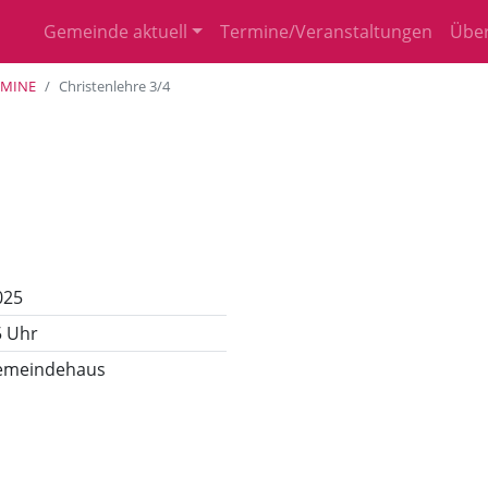
Gemeinde aktuell
Termine/Veranstaltungen
Über
RMINE
Christenlehre 3/4
025
5 Uhr
 Gemeindehaus