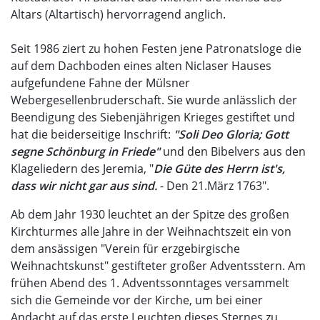
Altars (Altartisch) hervorragend anglich.
Seit 1986 ziert zu hohen Festen jene Patronatsloge die
auf dem Dachboden eines alten Niclaser Hauses
aufgefundene Fahne der Mülsner
Webergesellenbruderschaft. Sie wurde anlässlich der
Beendigung des Siebenjährigen Krieges gestiftet und
hat die beiderseitige Inschrift:
"Soli Deo Gloria; Gott
segne Schönburg in Friede"
und den Bibelvers aus den
Klageliedern des Jeremia, "
Die Güte des Herrn ist's,
dass wir nicht gar aus sind.
- Den 21.März 1763".
Ab dem Jahr 1930 leuchtet an der Spitze des großen
Kirchturmes alle Jahre in der Weihnachtszeit ein von
dem ansässigen "Verein für erzgebirgische
Weihnachtskunst" gestifteter großer Adventsstern. Am
frühen Abend des 1. Adventssonntages versammelt
sich die Gemeinde vor der Kirche, um bei einer
Andacht auf das erste Leuchten dieses Sternes zu