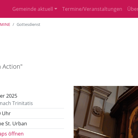
Gemeinde aktuell
Termine/Veranstaltungen
Über
RMINE
Gottesdienst
n Action"
er 2025
nach Trinitatis
0 Uhr
he St. Urban
aps öffnen