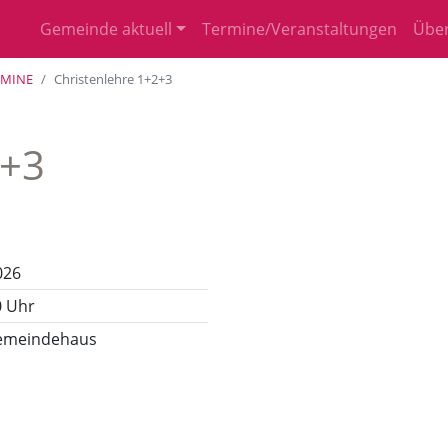
Gemeinde aktuell
Termine/Veranstaltungen
Über
RMINE
Christenlehre 1+2+3
2+3
026
0 Uhr
 Gemeindehaus