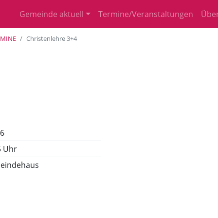
Gemeinde aktuell
Termine/Veranstaltungen
Über
RMINE
Christenlehre 3+4
26
5 Uhr
eindehaus